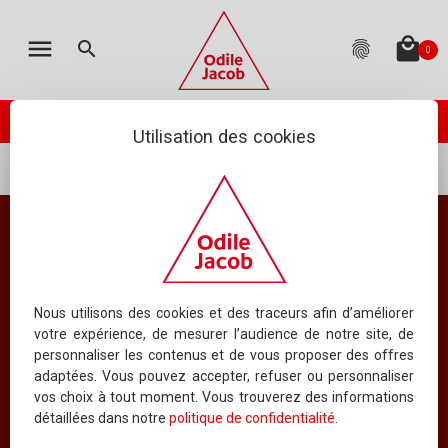
MON PANIER
LES ÉDITIONS
CATALOGUE
ENGLISH
menu
local_mall
search
fingerprint
0
TOTAL
:
0.00 €
(hors livraison)
Votre panier est vide
check_circle
PASSER VOTRE COMMANDE
ODILE JACOB PUBLIE
NEWSLETTER
Utilisation des cookies
...
Psychologie
Psychiatrie
AGENDA
NOUS ÉCRIRE
Psychiatrie
QUESTIONS FRÉQUEMMENT POSÉES
Tous les ouvrages
RIGHTS DEPARTMENT
Nous utilisons des cookies et des traceurs afin d’améliorer
votre expérience, de mesurer l’audience de notre site, de
personnaliser les contenus et de vous proposer des offres
SERVICE MANUSCRITS
adaptées. Vous pouvez accepter, refuser ou personnaliser
vos choix à tout moment. Vous trouverez des informations
ORDONNER PAR AUTEUR
CONTACTER UN AUTEUR
détaillées dans notre
politique de confidentialité
.
16
AFFICHER
LIVRES PAR PAGE
QUI SOMMES-NOUS ?