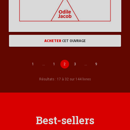
ACHETER
CET OUVRAGE
1
…
1
2
3
…
9
Résultats : 17 à 32 sur 144 livres
Best-sellers