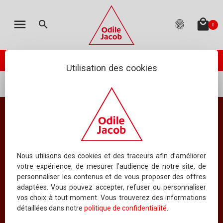
MON PANIER
LES ÉDITIONS
CATALOGUE
ENGLISH
menu
local_mall
search
fingerprint
0
TOTAL
:
0.00 €
(hors livraison)
Votre panier est vide
check_circle
Catalogue
PASSER VOTRE COMMANDE
ODILE JACOB PUBLIE
Utilisation des cookies
À PARAÎTRE
Catalogue
Tous les ouvrages
NOUVEAUTÉS
BEST-SELLERS
Catalogue
Tous les ouvrages
COLLECTIONS
Nous utilisons des cookies et des traceurs afin d’améliorer
votre expérience, de mesurer l’audience de notre site, de
TOUS LES OUVRAGES
personnaliser les contenus et de vous proposer des offres
adaptées. Vous pouvez accepter, refuser ou personnaliser
Index
8
vos choix à tout moment. Vous trouverez des informations
ORDONNER PAR DATE
AFFICHER
LIVRES PAR PAGE
détaillées dans notre
politique de confidentialité
.
INDEX DES TITRES