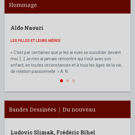
Hommage
Aldo Naouri
Ald
LES FILLES ET LEURS MÈRES
MA M
MON AN
« C’est par centaines que je les ai vues se succéder devant
moi. […] Je n’en ai jamais rencontré qui n’eût avec son
Aldo 
enfant, en toutes circonstances et à tous les âges de la vie,
figur
de relation passionnelle. » A. N.
de no
son e
Bandes Dessinées | Du nouveau
Ludovic Slimak
,
Frédéric Bihel