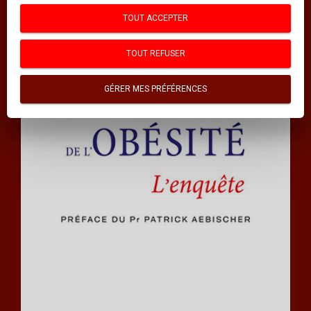
INDEX DES MOTS CLÉS
TOUT ACCEPTER
INDEX DES AUTEURS
TOUT REFUSER
Thématiques
GÉRER MES PRÉFÉRENCES
GUIDES POUR S'AIDER SOI-MÊME
SCIENCES
SCIENCES HUMAINES
PSYCHOLOGIE
MÉDECINE
DOCUMENTS
HISTOIRE ET GÉOPOLITIQUE