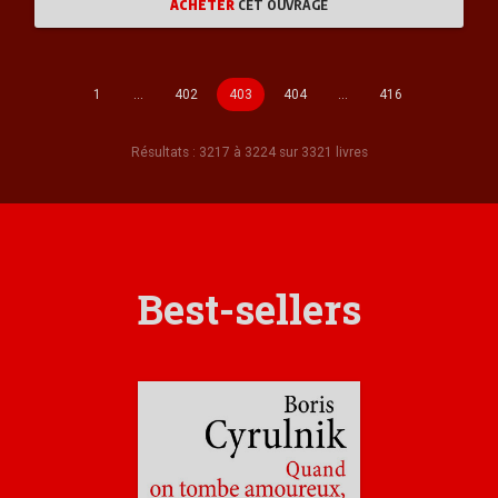
ACHETER
CET OUVRAGE
1
…
402
403
404
…
416
Résultats : 3217 à 3224 sur 3321 livres
Best-sellers