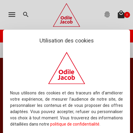
MON PANIER
LES ÉDITIONS
CATALOGUE
ENGLISH
menu
local_mall
search
fingerprint
0
TOTAL
:
0.00 €
(hors livraison)
Votre panier est vide
check_circle
PASSER VOTRE COMMANDE
ODILE JACOB PUBLIE
NEWSLETTER
Utilisation des cookies
...
Psychologie
Psychothérapie
AGENDA
NOUS ÉCRIRE
Psychothérapie
QUESTIONS FRÉQUEMMENT POSÉES
Tous les ouvrages
RIGHTS DEPARTMENT
Nous utilisons des cookies et des traceurs afin d’améliorer
votre expérience, de mesurer l’audience de notre site, de
personnaliser les contenus et de vous proposer des offres
SERVICE MANUSCRITS
adaptées. Vous pouvez accepter, refuser ou personnaliser
32
vos choix à tout moment. Vous trouverez des informations
ORDONNER PAR PRIX
AFFICHER
LIVRES PAR PAGE
CONTACTER UN AUTEUR
détaillées dans notre
politique de confidentialité
.
QUI SOMMES-NOUS ?