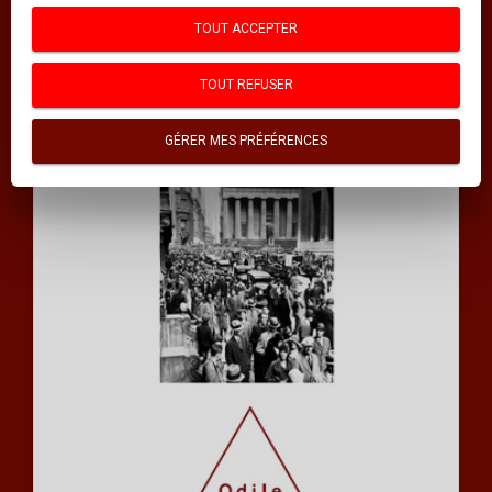
INDEX DES MOTS CLÉS
TOUT ACCEPTER
INDEX DES AUTEURS
TOUT REFUSER
Thématiques
GÉRER MES PRÉFÉRENCES
GUIDES POUR S'AIDER SOI-MÊME
SCIENCES
SCIENCES HUMAINES
PSYCHOLOGIE
MÉDECINE
DOCUMENTS
HISTOIRE ET GÉOPOLITIQUE