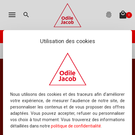
MON PANIER
LES ÉDITIONS
CATALOGUE
ENGLISH
menu
local_mall
search
fingerprint
0
TOTAL
:
0.00 €
(hors livraison)
Votre panier est vide
check_circle
Catalogue
PASSER VOTRE COMMANDE
ODILE JACOB PUBLIE
Utilisation des cookies
À PARAÎTRE
...
Mots clés
théorie économique
NOUVEAUTÉS
BEST-SELLERS
Résultat pour le mot clé
théorie économique
COLLECTIONS
Nous utilisons des cookies et des traceurs afin d’améliorer
votre expérience, de mesurer l’audience de notre site, de
TOUS LES OUVRAGES
personnaliser les contenus et de vous proposer des offres
adaptées. Vous pouvez accepter, refuser ou personnaliser
Index
vos choix à tout moment. Vous trouverez des informations
détaillées dans notre
politique de confidentialité
.
INDEX DES TITRES