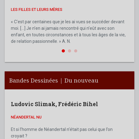
LES FILLES ET LEURS MÈRES
MA M
MON AN
« C’est par centaines que je les ai vues se succéder devant
moi. […] Je n’en ai jamais rencontré qui n’eût avec son
Aldo 
enfant, en toutes circonstances et à tous les âges de la vie,
figur
de relation passionnelle. » A. N.
de no
son e
Bandes Dessinées | Du nouveau
Ludovic Slimak
,
Frédéric Bihel
NÉANDERTAL NU
Et si l’homme de Néandertal n’était pas celui que l’on
croyait ?